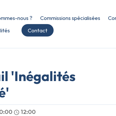
ommes-nous ?
Commissions spécialisées
Con
lités
Contact
l 'Inégalités
é'
0:00
12:00
schedule