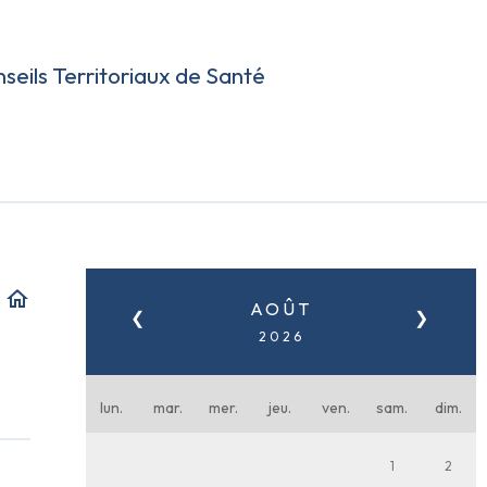
seils Territoriaux de Santé
home
AOÛT
❮
❯
2026
lun.
mar.
mer.
jeu.
ven.
sam.
dim.
1
2