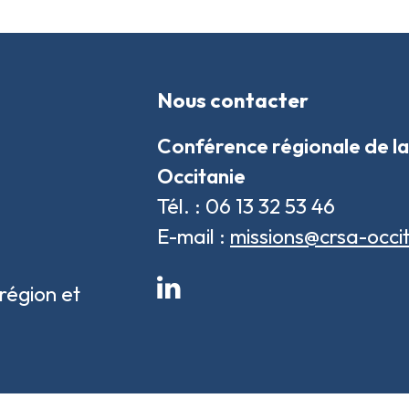
Nous contacter
Conférence régionale de la
Occitanie
Tél. : 06 13 32 53 46
E-mail :
missions@crsa-occit
LinkedIn
région et