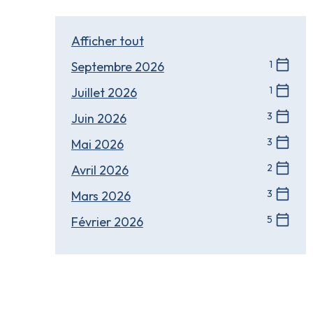
Afficher tout
calendar_today
1
Septembre 2026
calendar_today
1
Juillet 2026
calendar_today
3
Juin 2026
calendar_today
3
Mai 2026
calendar_today
2
Avril 2026
calendar_today
3
Mars 2026
calendar_today
5
Février 2026