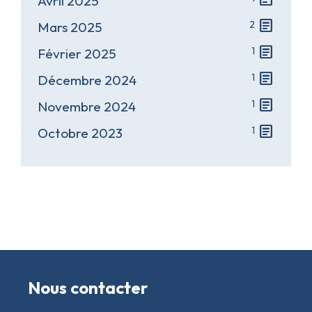
Avril 2025
article
2
Mars 2025
article
1
Février 2025
article
1
Décembre 2024
article
1
Novembre 2024
article
1
Octobre 2023
Nous contacter