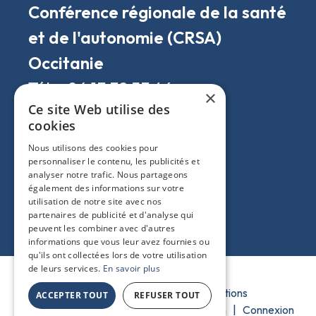
Conférence régionale de la santé
et de l'autonomie (CRSA)
Occitanie
Tél. : 06 13 32 53 46
×
Ce site Web utilise des
E-mail :
missions@crsa-
cookies
occitanie.fr
Nous utilisons des cookies pour
personnaliser le contenu, les publicités et
LinkedIn
analyser notre trafic. Nous partageons
également des informations sur votre
utilisation de notre site avec nos
partenaires de publicité et d'analyse qui
peuvent les combiner avec d'autres
informations que vous leur avez fournies ou
qu'ils ont collectées lors de votre utilisation
de leurs services.
En savoir plus
CRSA Occitanie © 2026
|
Mentions
ACCEPTER TOUT
REFUSER TOUT
Légales
|
Accessibilité et écoconception
|
Connexion