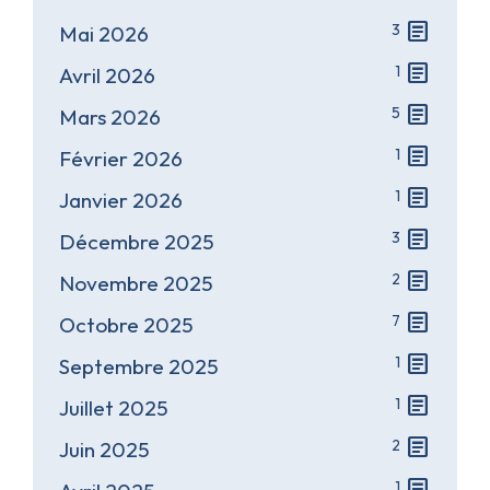
article
3
Mai 2026
article
1
Avril 2026
article
5
Mars 2026
article
1
Février 2026
article
1
Janvier 2026
article
3
Décembre 2025
article
2
Novembre 2025
article
7
Octobre 2025
article
1
Septembre 2025
article
1
Juillet 2025
article
2
Juin 2025
article
1