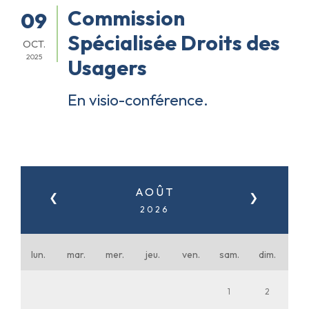
Commission
09
Spécialisée Droits des
OCT.
2025
Usagers
En visio-conférence.
AOÛT
❮
❯
2026
lun.
mar.
mer.
jeu.
ven.
sam.
dim.
1
2