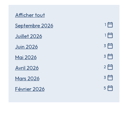
Afficher tout
calendar_today
1
Septembre 2026
calendar_today
1
Juillet 2026
calendar_today
3
Juin 2026
calendar_today
3
Mai 2026
calendar_today
2
Avril 2026
calendar_today
3
Mars 2026
calendar_today
5
Février 2026